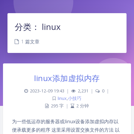
分类：
linux
1 篇文章
linux添加虚拟内存
2023-12-09 19:43
|
2,231
|
0
|
linux
,
小技巧
295 字
|
2 分钟
夜间模式
为一些低运存的服务器或linux设备添加虚拟内存以
Sans Serif
Serif
便承载更多的程序 这里采用设置交换文件的方法 以