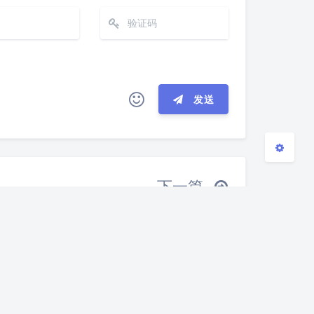
浅阴影
深阴影
关闭
日落
暗化
灰度
发送
(≧∇≦*)ゝ
(☆ω☆)
─┴
￣﹃￣
(/ω＼)
∠( ᐛ 」∠)＿
下一篇
→
୧(๑•̀⌄•́๑)૭
٩(ˊᗜˋ*)و
常用蓝牙协议介绍
இ皿இ｀)
⌇●﹏●⌇
(ฅ´ω`ฅ)
○
φ(￣∇￣o)
ヾ(´･ ･｀｡)ノ"
(ó﹏ò｡)
Σ(っ °Д °;)っ
｀｡)
╮(╯▽╰)╭
o(*////▽////*)q
e23