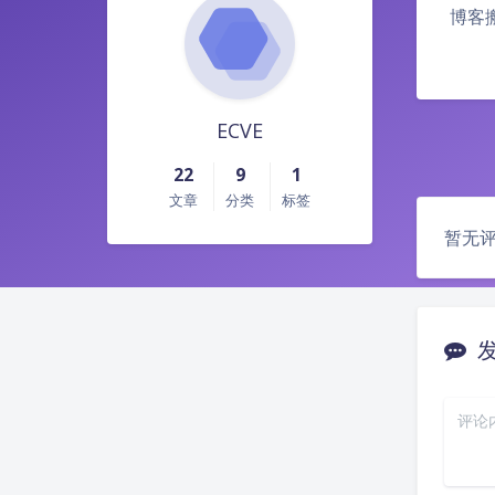
博客搬
ECVE
22
9
1
文章
分类
标签
暂无