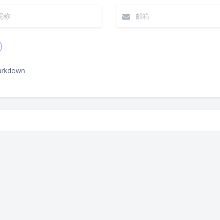
rkdown
|´・ω・)ノ
ヾ
（╯‵□′）╯︵┴
(๑•̀ㅁ•́ฅ)
→_
(ノ°ο°)ノ
(´
(╯°A°)╯︵○○
( ง ᵒ̌皿ᵒ̌)ง⁼³₌₃
( ,,´･ω･)ﾉ"(´っω･
网站地图
Theme
Argon
By solstic