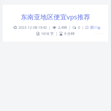
关闭
日落
暗化
灰度
东南亚地区便宜vps推荐
2023-12-08 19:42
|
2,498
|
0
|
测评
1618 字
|
9 分钟
* hostyun 官网地址：
https://my.hostyun.com/page.aspx?
c=referral&u=32520 全场9折优惠码：hostyun
hostyun有着CN2GIA&9929优质线路多地区机房，
覆盖日本，韩国，香港，美国等地区，线路直连。香
港地区最低月付18￥折后16￥20￥。宽带
50/mbps，可解…
vps